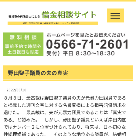
野田聖子議員の夫の真実
2022/08/10
８月８日、最高裁は野田聖子議員の夫が元暴力団組員である
と掲載した週刊文春に対する名誉棄損による損害賠償請求を
退けた。 最高裁は、夫が元暴力団員であることは「真実で
ある」と認めた。 しかし、野田聖子議員といえば岸田内閣
ではナンバー２に位置づけられており、将来は、日本初の女
性総理候補であった。 そのような地位ある議員が、結婚相