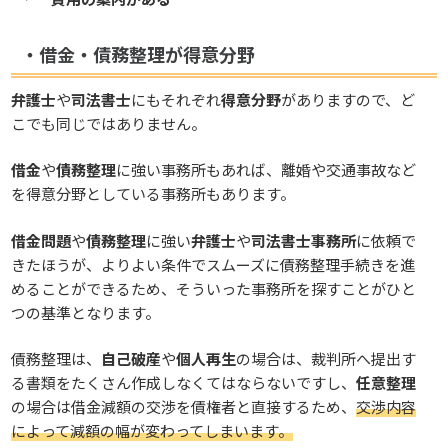
・借金・債務整理が得意分野
弁護士
や
司法書士
にもそれぞれ
得意分野
がありますので、ど
こでも同じではありません。
借金
や
債務整理
に強い事務所もあれば、離婚や交通事故など
を得意分野としている事務所もあります。
借金問題
や
債務整理
に強い
弁護士
や
司法書士事務所
に依頼で
きたほうが、よりよい条件でスムーズに債務整理手続きを進
めることができるため、そういった事務所を探すことがひと
つの基準となります。
債務整理は、
自己破産
や
個人再生
の場合は、裁判所へ提出す
る書類をたくさん作成しなくてはならないですし、
任意整理
の場合は借金減額の交渉を債権者と直接するため、
交渉内容
によって減額の幅が変わってしまいます。